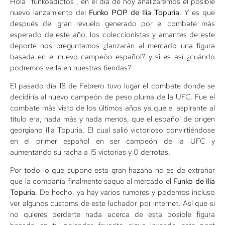
Hola “funkoadictos”, en el día de hoy analizaremos el posible
nuevo lanzamiento del
Funko POP de Ilia Topuria
. Y es que
después del gran revuelo generado por el combate más
esperado de este año, los coleccionistas y amantes de este
deporte nos preguntamos ¿lanzarán al mercado una figura
basada en el nuevo campeón español? y si es así ¿cuándo
podremos verla en nuestras tiendas?
El pasado día 18 de Febrero tuvo lugar el combate donde se
decidiría al nuevo campeón de peso pluma de la UFC. Fue el
combate más visto de los últimos años ya que el aspirante al
título era, nada más y nada menos, que el español de origen
georgiano Ilia Topuria. El cual salió victorioso convirtiéndose
en el primer español en ser campeón de la UFC y
aumentando su racha a 15 victorias y 0 derrotas.
Por todo lo que supone esta gran hazaña no es de extrañar
que la compañía finalmente saque al mercado el
Funko de Ilia
Topuria
. De hecho, ya hay varios rumores y podemos incluso
ver algunos customs de este luchador por internet. Así que si
no quieres perderte nada acerca de esta posible figura