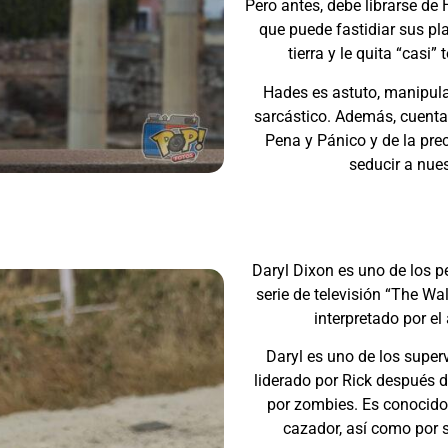
Pero antes, debe librarse de H
que puede fastidiar sus plan
tierra y le quita “casi”
Hades es astuto, manipul
sarcástico. Además, cuenta
Pena y Pánico y de la
prec
seducir a nues
Daryl Dixon es uno de los pe
serie de televisión “The Wa
interpretado por e
Daryl es uno de los superv
liderado por Rick después 
por zombies. Es conocido 
cazador, así como por s