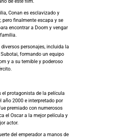
ano de este film.
lia, Conan es esclavizado y
 pero finalmente escapa y se
ara encontrar a Doom y vengar
familia.
 diversos personajes, incluida la
to Subotai, formando un equipo
om y a su temible y poderoso
ército.
l protagonista de la película
l año 2000 e interpretado por
” fue premiado con numerosos
a el Oscar a la mejor película y
or actor.
muerte del emperador a manos de