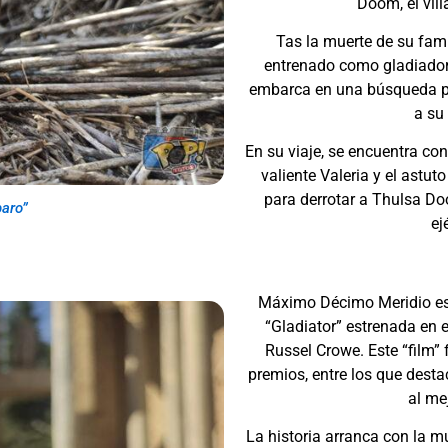
Doom, el vill
Tas la muerte de su fami
entrenado como gladiador,
embarca en una búsqueda p
a su 
En su viaje, se encuentra con
valiente Valeria y el astu
para derrotar a Thulsa Do
aro”
ej
Máximo Décimo Meridio es e
“Gladiator” estrenada en e
Russel Crowe. Este “film
premios, entre los que destac
al mej
La historia arranca con la 