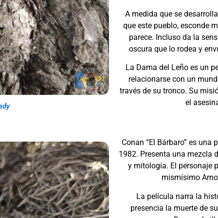
A medida que se desarrolla
que este pueblo, esconde m
parece. Incluso da la sens
oscura que lo rodea y env
La Dama del Leño es un per
relacionarse con un mundo
través de su tronco. Su misi
el asesin
ady
Conan “El Bárbaro” es una p
1982.
Presenta una mezcla d
y mitología. El personaje p
mismísimo Arno
La película narra la his
presencia la muerte de s