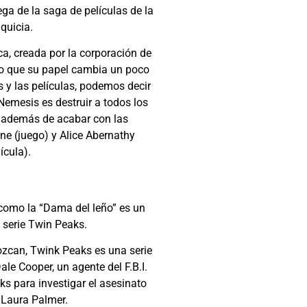
ga de la saga de películas de la
quicia.
a, creada por la corporación de
to que su papel cambia un poco
s y las películas, podemos decir
 Nemesis es destruir a todos los
 además de acabar con las
ine (juego) y Alice Abernathy
lícula).
 como la
“Dama del leño”
es un
 serie Twin Peaks.
ozcan, Twink Peaks es una serie
le Cooper, un agente del F.B.I.
ks para investigar el asesinato
 Laura Palmer.